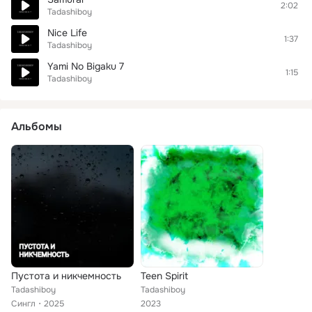
2:02
Tadashiboy
Nice Life
1:37
Tadashiboy
Yami No Bigaku 7
1:15
Tadashiboy
Альбомы
Пустота и никчемность
Teen Spirit
Tadashiboy
Tadashiboy
Сингл
2025
2023