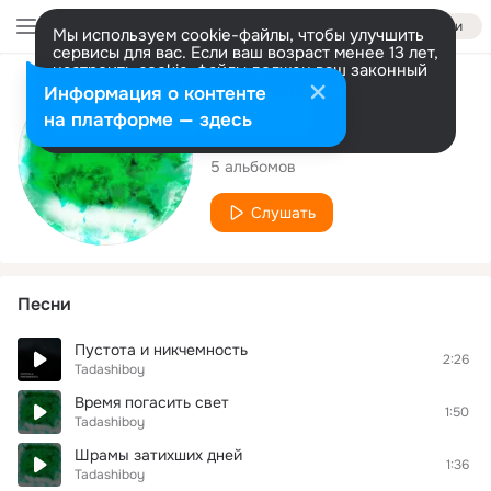
Войти
Мы используем cookie-файлы, чтобы улучшить
сервисы для вас. Если ваш возраст менее 13 лет,
настроить cookie-файлы должен ваш законный
представитель.
Больше информации
Исполнитель
Информация о контенте
Разрешить все
Настроить
на платформе — здесь
Tadashiboy
5 альбомов
Слушать
Песни
Пустота и никчемность
2:26
Tadashiboy
Время погасить свет
1:50
Tadashiboy
Шрамы затихших дней
1:36
Tadashiboy