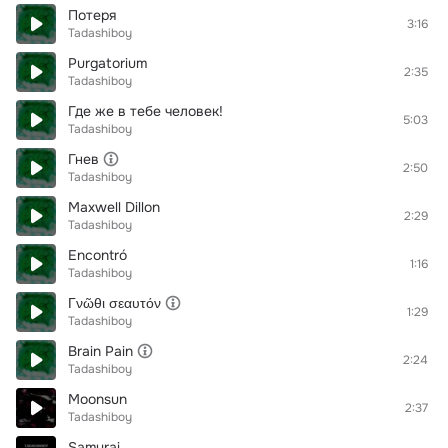
Потеря
3:16
Tadashiboy
Purgatorium
2:35
Tadashiboy
Где же в тебе человек!
5:03
Tadashiboy
Гнев
2:50
Tadashiboy
Maxwell Dillon
2:29
Tadashiboy
Encontró
1:16
Tadashiboy
Γνῶθι σεαυτόν
1:29
Tadashiboy
Brain Pain
2:24
Tadashiboy
Moonsun
2:37
Tadashiboy
Samurai