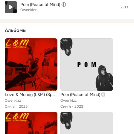
Pom (Peace of Mind)
2:03
Owenkizz
Альбомы
Love & Money (L&M) (Sped Up)
Pom (Peace of Mind)
Owenkizz
Owenkizz
Сингл
2025
Сингл
2023