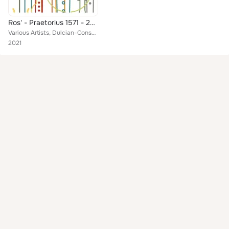
Ros' - Praetorius 1571 - 2021 - 1621
Various Artists, Dulcian-Consort der UdK Berlin, Blockflöten-Consort der UdK Berlin, Marco Heise, Daniel Seeger, Gamben-Consort ...
2021