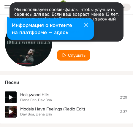
Войти
Мы используем cookie-файлы, чтобы улучшить
сервисы для вас. Если ваш возраст менее 13 лет,
настроить cookie-файлы должен ваш законный
представитель.
Больше информации
Информация о контенте
Исполнитель
Разрешить все
Настроить
на платформе — здесь
Dav Boa
Слушать
Песни
Hollywood Hills
2:29
Elena Erin
Dav Boa
Models Have Feelings (Radio Edit)
2:37
Dav Boa
Elena Erin