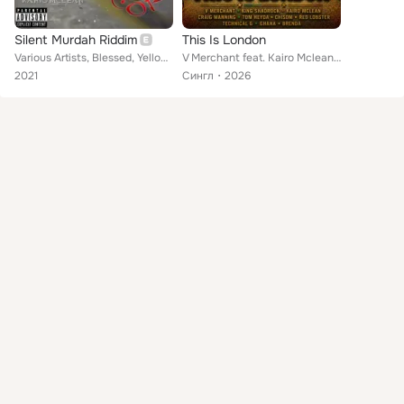
Silent Murdah Riddim
This Is London
Various Artists, Blessed, Yellow Bird, Kairo McLean, Junior Cat, Yami Bolo, URBANN, Luciano, Polly Famous
V Merchant feat. Kairo Mclean, King Shadrock, Chisom, Tom Heyda, Craig Manning, Technical G, Red Lobster, Ghana, Brenda
2021
Сингл
2026