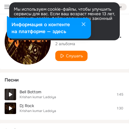
Войти
Мы используем cookie-файлы, чтобы улучшить
сервисы для вас. Если ваш возраст менее 13 лет,
настроить cookie-файлы должен ваш законный
представитель.
Больше информации
Исполнитель
Информация о контенте
Разрешить все
Настроить
на платформе — здесь
Krishan kumar Ladoiya
2 альбома
Слушать
Песни
Bell Bottom
1:45
Krishan kumar Ladoiya
Dj Rock
1:30
Krishan kumar Ladoiya