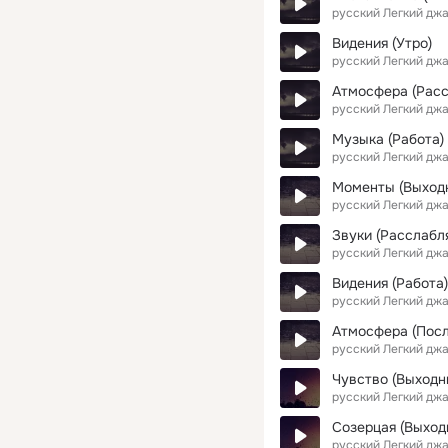
русский Легкий дж
Видения (Утро)
русский Легкий дж
Атмосфера (Рас
русский Легкий дж
Музыка (Работа)
русский Легкий дж
Моменты (Выход
русский Легкий дж
Звуки (Расслабл
русский Легкий дж
Видения (Работа)
русский Легкий дж
Атмосфера (Посл
русский Легкий дж
Чувство (Выходн
русский Легкий дж
Созерцая (Выход
русский Легкий дж