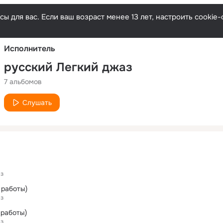
Русски
ы для вас. Если ваш возраст менее 13 лет, настроить cooki
Исполнитель
русский Легкий джаз
7 альбомов
Слушать
аз
 работы)
аз
работы)
аз