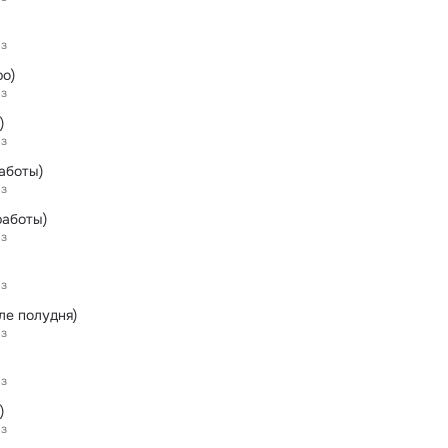
аз
ро)
аз
)
аз
аботы)
аз
работы)
аз
аз
ле полудня)
аз
аз
)
аз