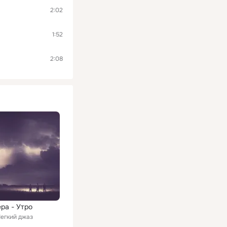
2:02
1:52
2:08
ра - Утро
Легкий джаз