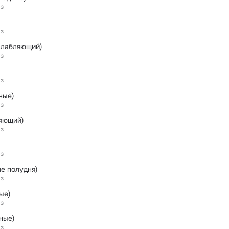
аз
аз
слабляющий)
аз
аз
ные)
аз
яющий)
аз
аз
е полудня)
аз
ые)
аз
ные)
аз