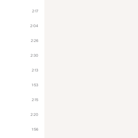
2:17
2:04
2:26
2:30
2:13
1:53
2:15
2:20
1:56