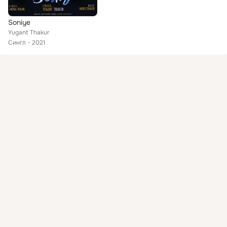
Soniye
Yugant Thakur
Сингл
2021