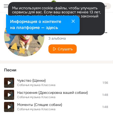
Войти
Мы используем cookie-файлы, чтобы улучшить
сервисы для вас. Если ваш возраст менее 13 лет,
настроить cookie-файлы должен ваш законный
представитель.
Больше информации
Исполнитель
Информация о контенте
Разрешить все
Настроить
на платформе — здесь
Собачья музыка Классика
3 альбома
Слушать
Песни
Чувство (Щенки)
1:56
Собачья музыка Классика
Настроения (Дрессировка вашей собаки)
1:48
Собачья музыка Классика
Моменты (Спящие собаки)
1:48
Собачья музыка Классика