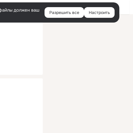
Помощь
Войти
й
e-файлы должен ваш
Разрешить все
Настроить
Правая
колонка