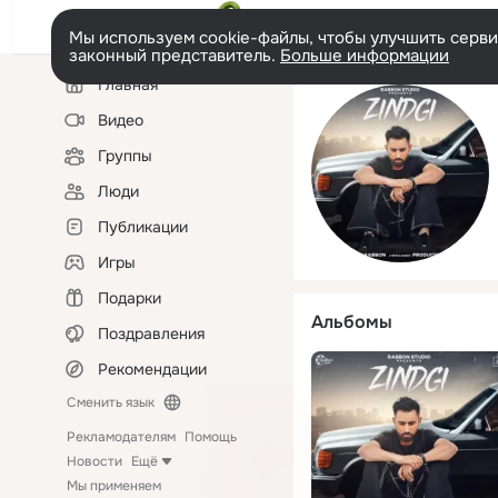
Мы используем cookie-файлы, чтобы улучшить сервис
законный представитель.
Больше информации
Левая
Главная
колонка
Видео
Группы
Люди
Публикации
Игры
Подарки
Альбомы
Поздравления
Рекомендации
Сменить язык
Рекламодателям
Помощь
Новости
Ещё
Мы применяем