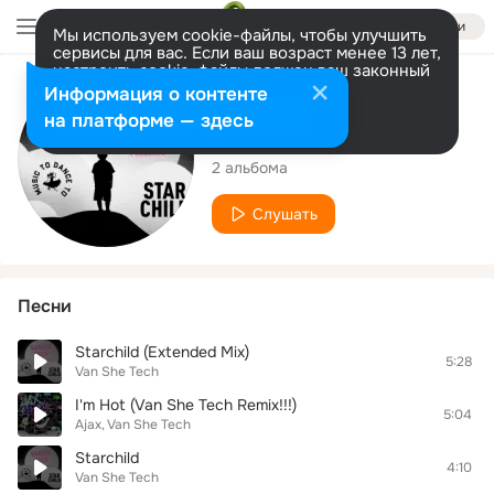
Войти
Мы используем cookie-файлы, чтобы улучшить
сервисы для вас. Если ваш возраст менее 13 лет,
настроить cookie-файлы должен ваш законный
представитель.
Больше информации
Исполнитель
Информация о контенте
Разрешить все
Настроить
на платформе — здесь
Van She Tech
2 альбома
Слушать
Песни
Starchild (Extended Mix)
5:28
Van She Tech
I'm Hot (Van She Tech Remix!!!)
5:04
Ajax
Van She Tech
Starchild
4:10
Van She Tech