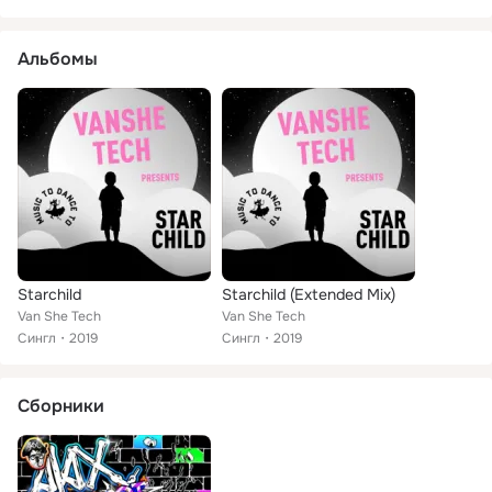
Альбомы
Starchild
Starchild (Extended Mix)
Van She Tech
Van She Tech
Сингл
2019
Сингл
2019
Сборники