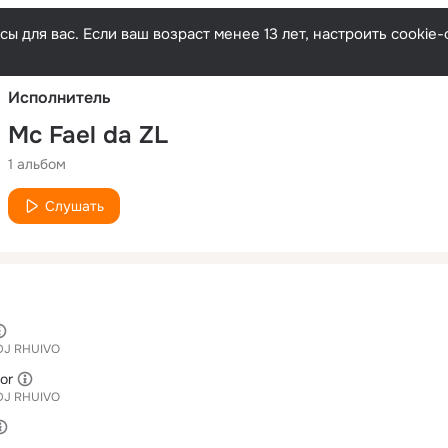
Русски
ы для вас. Если ваш возраст менее 13 лет, настроить cooki
Исполнитель
Mc Fael da ZL
1 альбом
Слушать
DJ RHUIVO
or
DJ RHUIVO