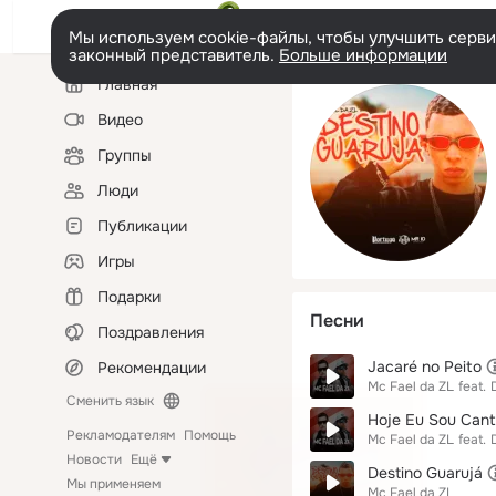
Мы используем cookie-файлы, чтобы улучшить сервис
законный представитель.
Больше информации
Левая
Главная
колонка
Видео
Группы
Люди
Публикации
Игры
Подарки
Песни
Поздравления
Jacaré no Peito
Рекомендации
Mc Fael da ZL
feat.
Сменить язык
Hoje Eu Sou Cant
Рекламодателям
Помощь
Mc Fael da ZL
feat.
Новости
Ещё
Destino Guarujá
Мы применяем
Mc Fael da ZL