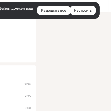
Помощь
Войти
й
e-файлы должен ваш
Разрешить все
Настроить
Правая
колонка
2:34
2:35
3:31