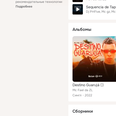
рекомендательные технологии
Подробнее
Sequencia de Tap
Dj PHFive
Mc gz
Mc 
Альбомы
Destino Guarujá
Mc Fael da ZL
Сингл
2022
Сборники