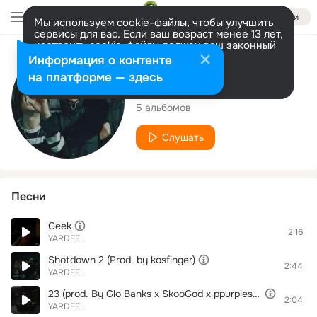
Войти
Мы используем cookie-файлы, чтобы улучшить
сервисы для вас. Если ваш возраст менее 13 лет,
настроить cookie-файлы должен ваш законный
представитель.
Больше информации
Исполнитель
Информация о контенте
Разрешить все
Настроить
на платформе — здесь
YARDEE
5 альбомов
Слушать
Песни
Geek
2:16
YARDEE
Shotdown 2 (Prod. by kosfinger)
2:44
YARDEE
23 (prod. By Glo Banks x SkooGod x ppurplesauce)
2:04
YARDEE