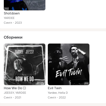
Shotdown
YARDEE
Сингл
2023
Сборники
How We Do
Evil Twin
JEESSY, YARDEE
Yardee, Hella D
Сингл
2021
Сингл
2022