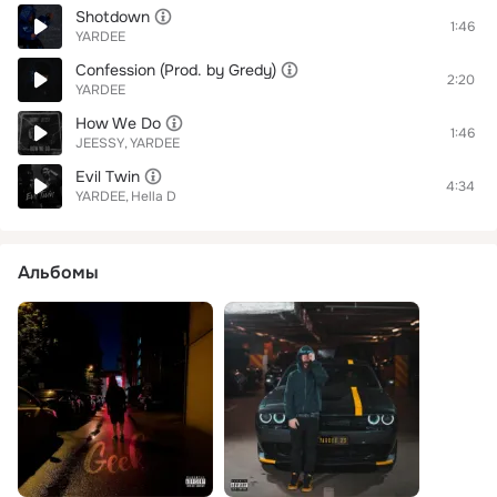
Shotdown
1:46
YARDEE
Confession (Prod. by Gredy)
2:20
YARDEE
How We Do
1:46
JEESSY
YARDEE
Evil Twin
4:34
YARDEE
Hella D
Альбомы