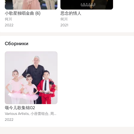
小歌星独唱金曲 (6)
思念的情人
何川
何川
2022
2021
Сборники
颂今儿歌集锦02
Various Artists, 小蓓蕾组合, 周婧, 何川, 黑龙江广电少儿艺术团, 思嘉, 杨休
2022