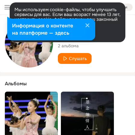
Войти
Мы используем cookie-файлы, чтобы улучшить
сервисы для вас. Если ваш возраст менее 13 лет,
настроить cookie-файлы должен ваш законный
представитель.
Больше информации
Исполнитель
Информация о контенте
Разрешить все
Настроить
на платформе — здесь
何川
2 альбома
Слушать
Альбомы