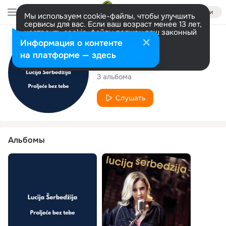
Войти
Мы используем cookie-файлы, чтобы улучшить
сервисы для вас. Если ваш возраст менее 13 лет,
настроить cookie-файлы должен ваш законный
представитель.
Больше информации
Исполнитель
Информация о контенте
Разрешить все
Настроить
на платформе — здесь
Lucija Šerbedžija
3 альбома
Слушать
Альбомы