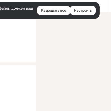
Помощь
Войти
й
e-файлы должен ваш
Разрешить все
Настроить
Правая
колонка