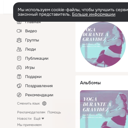
Мы используем cookie-файлы, чтобы улучшить сервис
законный представитель.
Больше информации
Левая
Главная
колонка
Видео
Группы
Люди
Публикации
Игры
Подарки
Альбомы
Поздравления
Рекомендации
Сменить язык
Рекламодателям
Помощь
Новости
Ещё
Мы применяем