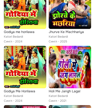
Godiya me horilawa
Jhurve Ke Machhariya
Katori Bedardi
Katori Bedardi
Сингл
2024
Сингл
2025
Godiya Me Horilawa
Holi Me Jangh Lagal
Katori Bedardi
Katori Bedardi
Сингл
2024
Сингл
2021