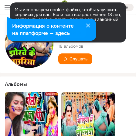
Войти
Мы используем cookie-файлы, чтобы улучшить
сервисы для вас. Если ваш возраст менее 13 лет,
настроить cookie-файлы должен ваш законный
представитель.
Больше информации
Исполнитель
Информация о контенте
Разрешить все
Настроить
на платформе — здесь
Katori Bedardi
18 альбомов
Слушать
Альбомы