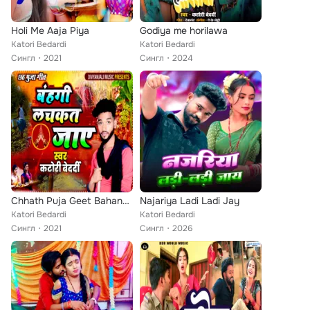
Holi Me Aaja Piya
Godiya me horilawa
Katori Bedardi
Katori Bedardi
Сингл
2021
Сингл
2024
Chhath Puja Geet Bahangi Lachakat Jaay
Najariya Ladi Ladi Jay
Katori Bedardi
Katori Bedardi
Сингл
2021
Сингл
2026