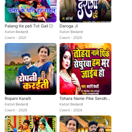
Palang Ke pati Tut Gail
Daroga Ji
Katori Bedardi
Katori Bedardi
Сингл
2021
Сингл
2025
Ropani Karaiti
Tohara Name Pike Sendhurava Ham Mar Jayib Ho
Katori Bedardi
Katori Bedardi
Сингл
2025
Сингл
2024