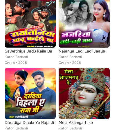
Sawatiniya Jadu Kaile Ba
Najariya Ladi Ladi Jaaye
Katori Bedardi
Katori Bedardi
Сингл
2026
Сингл
2026
Daradiya Dihala Ye Raja Ji
Mela Azamgarh ke
Katori Bedardi
Katori Bedardi