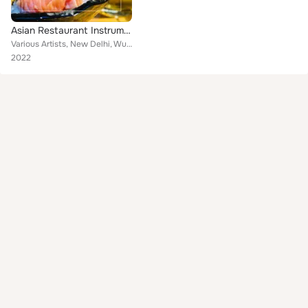
Asian Restaurant Instrumentals
Various Artists, New Delhi, Wuhan, Mumbai, Bangkok, Calcutta, Tokyo, Peking (Beijing), Taipei, Colombo, Guangzhou, Xian, Shangha...
2022