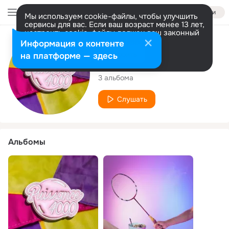
Войти
Мы используем cookie-файлы, чтобы улучшить
сервисы для вас. Если ваш возраст менее 13 лет,
настроить cookie-файлы должен ваш законный
представитель.
Больше информации
Исполнитель
Информация о контенте
Разрешить все
Настроить
на платформе — здесь
Puissance 4000
3 альбома
Слушать
Альбомы