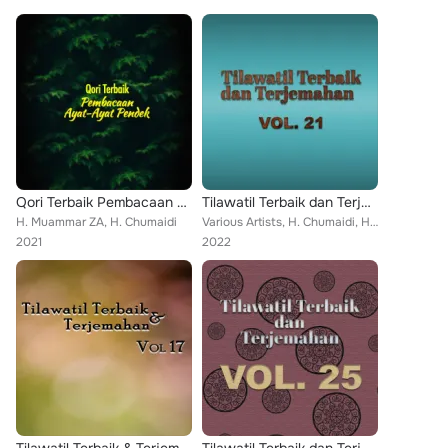
Qori Terbaik Pembacaan Ayat-Ayat Pendek
Tilawatil Terbaik dan Terjemahan, Vol. 21
H. Muammar ZA, H. Chumaidi
Various Artists, H. Chumaidi, H. Nanang Qosim ZA, Hj Nunung Efendi, Hj Qomariyah
2021
2022