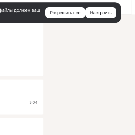
Помощь
Войти
й
e-файлы должен ваш
Разрешить все
Настроить
Правая
колонка
3:04