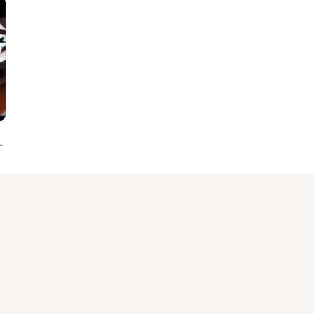
 Interrogacion De Tijuana, Nemesis, Yoris, Sabara, Jerusalem, T...