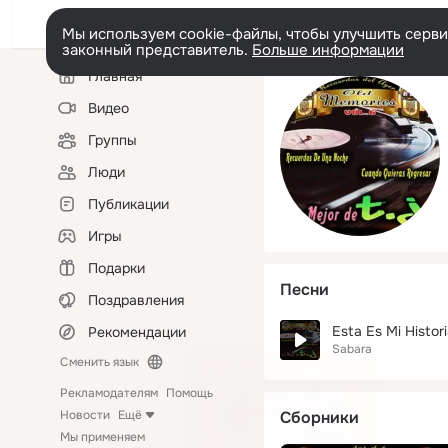
Мы используем cookie-файлы, чтобы улучшить сервис
законный представитель.
Больше информации
Левая
Главная
колонка
Видео
Группы
Люди
Публикации
Игры
Подарки
Песни
Поздравления
Esta Es Mi Histor
Рекомендации
Sabara
Сменить язык
Рекламодателям
Помощь
Новости
Ещё
Сборники
Мы применяем