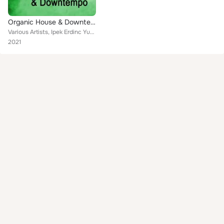
Organic House & Downtempo (The Best Vibrations of Orgánica, Dreamy House & Deep Tribal House)
Various Artists, Ipek Erdinc Yum, Nadav Vokjan, Kaya Miller, aNuts, Tebra II, Anatolia Residence, Miličević, Ben Narik, Salama M...
2021