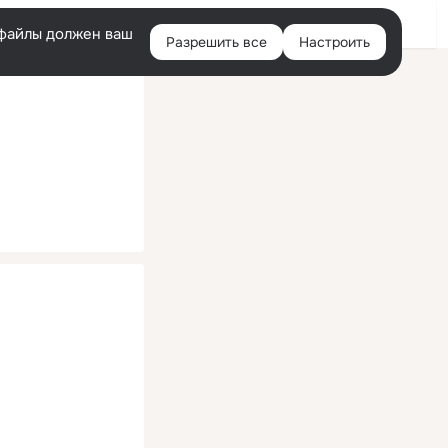
Помощь
Войти
й
e-файлы должен ваш
Разрешить все
Настроить
Правая
колонка