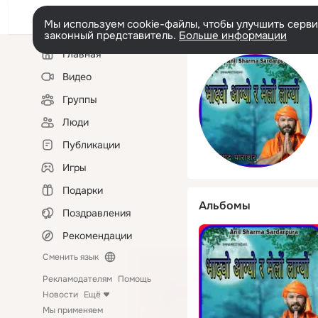
Мы используем cookie-файлы, чтобы улучшить сервис
законный представитель.
Больше информации
Левая
Главная
колонка
Видео
Группы
Люди
Публикации
Игры
Подарки
Альбомы
Поздравления
Рекомендации
Сменить язык
Рекламодателям
Помощь
Новости
Ещё
Мы применяем