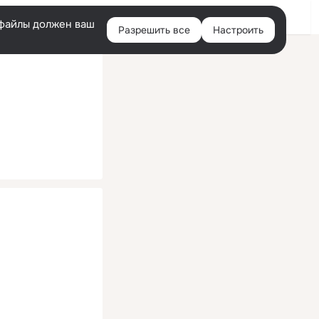
Помощь
Войти
й
e-файлы должен ваш
Разрешить все
Настроить
Правая
колонка