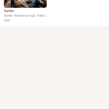
Sanke
Sanke, Aboubacar Syla, Pablo del Fresno, Miky Moreno Paniagua
2021