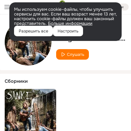
Войти
Мы используем cookie-файлы, чтобы улучшить
сервисы для вас. Если ваш возраст менее 13 лет,
настроить cookie-файлы должен ваш законный
представитель.
Больше информации
Исполнитель
Разрешить все
Настроить
Miky Moreno Paniagua
Слушать
Сборники