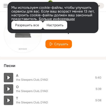
Войти
Мы используем cookie-файлы, чтобы улучшить
сервисы для вас. Если ваш возраст менее 13 лет,
настроить cookie-файлы должен ваш законный
представитель.
Больше информации
Исполнитель
Разрешить все
Настроить
the Sleepers Club
Слушать
Песни
A
5:40
the Sleepers Club
DYAD
O
5:39
the Sleepers Club
DYAD
T
5:08
the Sleepers Club
DYAD