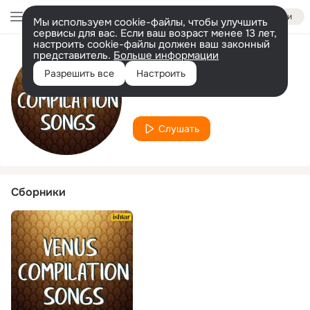
Войти
Мы используем cookie-файлы, чтобы улучшить
сервисы для вас. Если ваш возраст менее 13 лет,
настроить cookie-файлы должен ваш законный
представитель.
Больше информации
Исполнитель
Разрешить все
Настроить
Parbhu Deva
Слушать
Сборники