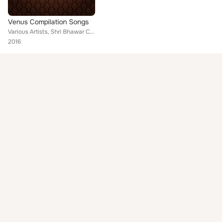
Venus Compilation Songs
Various Artists, Shri Bhawar Chaudhari, Mano, Sonu Nigam, Gopal Rai, Himesh Reshammiya, Dineshlal Yadav Nirahua, S.P. Balasubram...
2016