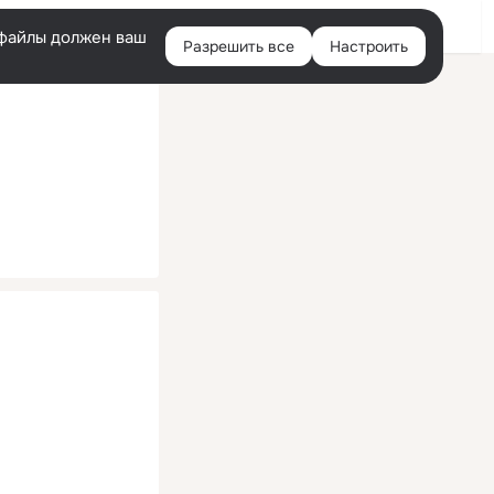
Помощь
Войти
й
e-файлы должен ваш
Разрешить все
Настроить
Правая
колонка