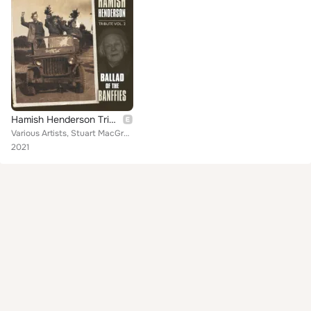
Hamish Henderson Tribute, Vol. 2: Ballad of The Banffies
Various Artists, Stuart MacGregor, John Morran, Cameron Nixon, Euan McLaughlin, Fiona Hunter, Atte, Hamish Henderson, Fred Freem...
2021