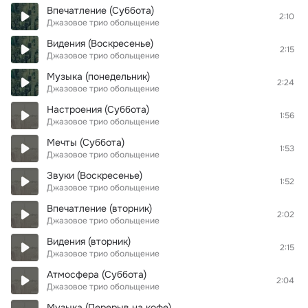
Впечатление (Суббота)
2:10
Джазовое трио обольщение
Видения (Воскресенье)
2:15
Джазовое трио обольщение
Музыка (понедельник)
2:24
Джазовое трио обольщение
Настроения (Суббота)
1:56
Джазовое трио обольщение
Мечты (Суббота)
1:53
Джазовое трио обольщение
Звуки (Воскресенье)
1:52
Джазовое трио обольщение
Впечатление (вторник)
2:02
Джазовое трио обольщение
Видения (вторник)
2:15
Джазовое трио обольщение
Атмосфера (Суббота)
2:04
Джазовое трио обольщение
Музыка (Перерыв на кофе)