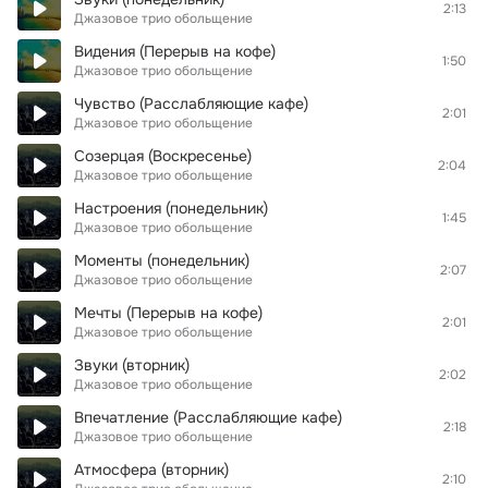
2:13
Джазовое трио обольщение
Видения (Перерыв на кофе)
1:50
Джазовое трио обольщение
Чувство (Расслабляющие кафе)
2:01
Джазовое трио обольщение
Созерцая (Воскресенье)
2:04
Джазовое трио обольщение
Настроения (понедельник)
1:45
Джазовое трио обольщение
Моменты (понедельник)
2:07
Джазовое трио обольщение
Мечты (Перерыв на кофе)
2:01
Джазовое трио обольщение
Звуки (вторник)
2:02
Джазовое трио обольщение
Впечатление (Расслабляющие кафе)
2:18
Джазовое трио обольщение
Атмосфера (вторник)
2:10