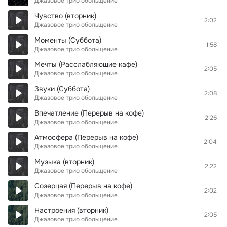
Джазовое трио обольщение
Чувство (вторник)
2:02
Джазовое трио обольщение
Моменты (Суббота)
1:58
Джазовое трио обольщение
Мечты (Расслабляющие кафе)
2:05
Джазовое трио обольщение
Звуки (Суббота)
2:08
Джазовое трио обольщение
Впечатление (Перерыв на кофе)
2:26
Джазовое трио обольщение
Атмосфера (Перерыв на кофе)
2:04
Джазовое трио обольщение
Музыка (вторник)
2:22
Джазовое трио обольщение
Созерцая (Перерыв на кофе)
2:02
Джазовое трио обольщение
Настроения (вторник)
2:05
Джазовое трио обольщение