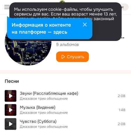
Войти
Мы используем cookie-файлы, чтобы улучшить
сервисы для вас. Если ваш возраст менее 13 лет,
настроить cookie-файлы должен ваш законный
представитель.
Больше информации
Исполнитель
Информация о контенте
Разрешить все
Настроить
на платформе — здесь
Джазовое трио обольщение
9 альбомов
Слушать
Песни
Звуки (Расслабляющие кафе)
2:08
Джазовое трио обольщение
Музыка (Видение)
1:48
Джазовое трио обольщение
Чувство (Суббота)
2:08
Джазовое трио обольщение