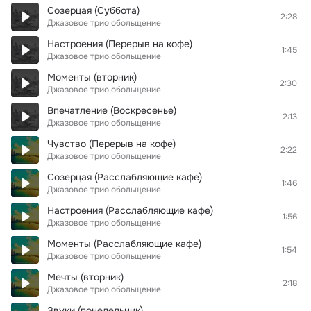
Созерцая (Суббота)
2:28
Джазовое трио обольщение
Настроения (Перерыв на кофе)
1:45
Джазовое трио обольщение
Моменты (вторник)
2:30
Джазовое трио обольщение
Впечатление (Воскресенье)
2:13
Джазовое трио обольщение
Чувство (Перерыв на кофе)
2:22
Джазовое трио обольщение
Созерцая (Расслабляющие кафе)
1:46
Джазовое трио обольщение
Настроения (Расслабляющие кафе)
1:56
Джазовое трио обольщение
Моменты (Расслабляющие кафе)
1:54
Джазовое трио обольщение
Мечты (вторник)
2:18
Джазовое трио обольщение
Звуки (понедельник)