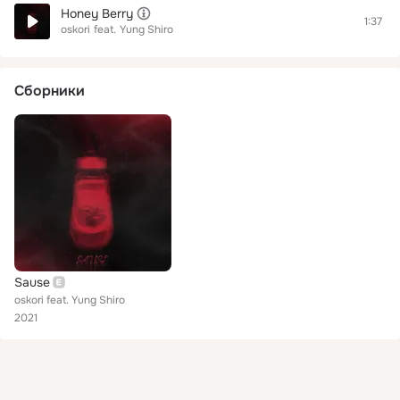
Honey Berry
1:37
oskori
feat.
Yung Shiro
Сборники
Sause
oskori feat. Yung Shiro
2021