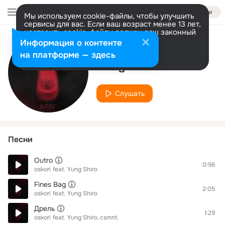
Войти
Мы используем cookie-файлы, чтобы улучшить
сервисы для вас. Если ваш возраст менее 13 лет,
настроить cookie-файлы должен ваш законный
представитель.
Больше информации
Информация о контенте
Исполнитель
Разрешить все
Настроить
на платформе — здесь
Yung Shiro
Слушать
Песни
Outro
0:56
oskori
feat.
Yung Shiro
Fines Bag
2:05
oskori
feat.
Yung Shiro
Дрель
1:29
oskori
feat.
Yung Shiro
csmnt.