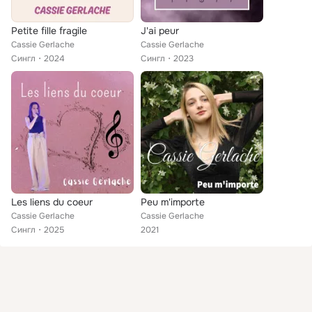
Petite fille fragile
J'ai peur
Cassie Gerlache
Cassie Gerlache
Сингл
2024
Сингл
2023
Les liens du coeur
Peu m'importe
Cassie Gerlache
Cassie Gerlache
Сингл
2025
2021