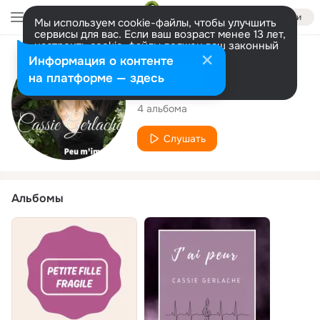
Войти
Мы используем cookie-файлы, чтобы улучшить
сервисы для вас. Если ваш возраст менее 13 лет,
настроить cookie-файлы должен ваш законный
представитель.
Больше информации
Исполнитель
Информация о контенте
Разрешить все
Настроить
на платформе — здесь
Cassie Gerlache
4 альбома
Слушать
Альбомы