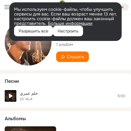
Войти
Мы используем cookie-файлы, чтобы улучшить
сервисы для вас. Если ваш возраст менее 13 лет,
настроить cookie-файлы должен ваш законный
представитель.
Больше информации
Исполнитель
Разрешить все
Настроить
فرقة تاج
1 альбом
Слушать
Песни
حلم عمري
5:00
فرقة تاج
Альбомы