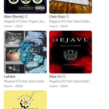
Alien (Remix)
Cielo Rojo
Mayelus VT2 feat. Prysex, Nano Rodríguez, DogBoy, Escritor Hernández, Jade Devonne
Mayelus VT2 feat. Nano Rodríguez
Сингл
2023
Сингл
2024
Latidos
Deja Vú
Mayelus VT2 feat. Nano Rodríguez, Prysex
Mayelus VT2 feat. Nano Rodríguez
Сингл
2024
Сингл
2024