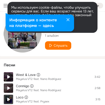
Войти
Мы используем cookie-файлы, чтобы улучшить
сервисы для вас. Если ваш возраст менее 13 лет,
настроить cookie-файлы должен ваш законный
представитель.
Больше информации
Исполнитель
Информация о контенте
Разрешить все
Настроить
на платформе — здесь
Mayelus VT2
1 альбом
Слушать
Песни
West & Love
3:42
Mayelus VT2
feat.
Nano Rodríguez
Conmigo
2:58
Mayelus VT2
feat.
Nano Rodríguez
Loco
3:15
Mayelus VT2
feat.
Prysex