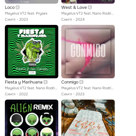
Loco
West & Love
Mayelus VT2 feat. Prysex
Mayelus VT2 feat. Nano Rodríguez
Сингл
2023
Сингл
2024
Fiesta y Marihuana
Conmigo
Mayelus VT2 feat. Nano Rodríguez
Mayelus VT2 feat. Nano Rodríguez
Сингл
2022
Сингл
2023