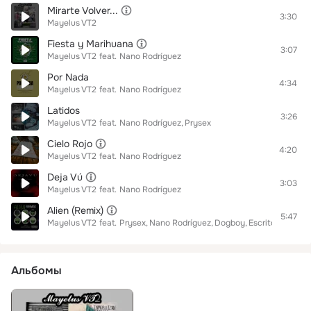
Mirarte Volver...
3:30
Mayelus VT2
Fiesta y Marihuana
3:07
Mayelus VT2
feat.
Nano Rodríguez
Por Nada
4:34
Mayelus VT2
feat.
Nano Rodríguez
Latidos
3:26
Mayelus VT2
feat.
Nano Rodríguez
Prysex
Cielo Rojo
4:20
Mayelus VT2
feat.
Nano Rodríguez
Deja Vú
3:03
Mayelus VT2
feat.
Nano Rodríguez
Alien (Remix)
5:47
Mayelus VT2
feat.
Prysex
Nano Rodríguez
Dogboy
Escritor Hernán
Альбомы