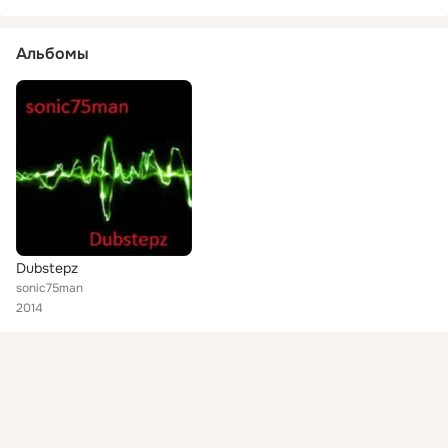
Альбомы
Dubstepz
sonic75man
2014