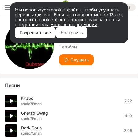
Войти
Мы используем cookie-файлы, чтобы улучшить
сервисы для вас. Если ваш возраст менее 13 лет,
настроить cookie-файлы должен ваш законный
представитель.
Больше информации
Исполнитель
Разрешить все
Настроить
sonic75man
1 альбом
Слушать
Песни
Khaos
2:22
sonic75man
Ghetto Swag
4:10
sonic75man
Dark Days
3:06
sonic75man