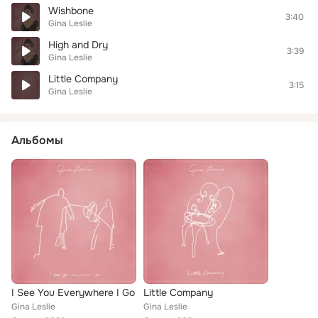
Wishbone
3:40
Gina Leslie
High and Dry
3:39
Gina Leslie
Little Company
3:15
Gina Leslie
Альбомы
I See You Everywhere I Go
Little Company
Gina Leslie
Gina Leslie