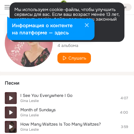
Войти
Мы используем cookie-файлы, чтобы улучшить
сервисы для вас. Если ваш возраст менее 13 лет,
настроить cookie-файлы должен ваш законный
представитель.
Больше информации
Исполнитель
Информация о контенте
Разрешить все
Настроить
на платформе — здесь
Gina Leslie
4 альбома
Слушать
Песни
I See You Everywhere I Go
4:07
Gina Leslie
Month of Sundays
4:00
Gina Leslie
How Many Waltzes Is Too Many Waltzes?
3:59
Gina Leslie