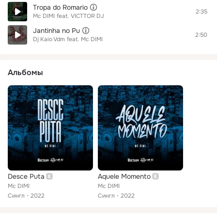
Tropa do Romario
2:35
Mc DIMI
feat.
VICTTOR DJ
Jantinha no Pu
2:50
Dj Kaio Vdm
feat.
Mc DIMI
Альбомы
Desce Puta
Aquele Momento
Mc DIMI
Mc DIMI
Сингл
2022
Сингл
2022