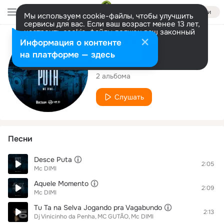
Войти
Мы используем cookie-файлы, чтобы улучшить
сервисы для вас. Если ваш возраст менее 13 лет,
настроить cookie-файлы должен ваш законный
представитель.
Больше информации
Исполнитель
Информация о контенте
Разрешить все
Настроить
на платформе — здесь
Mc DIMI
2 альбома
Слушать
Песни
Desce Puta
2:05
Mc DIMI
Aquele Momento
2:09
Mc DIMI
Tu Ta na Selva Jogando pra Vagabundo
2:13
Dj Vinicinho da Penha
MC GUTÃO
Mc DIMI