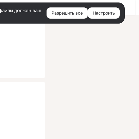
Помощь
Войти
й
e-файлы должен ваш
Разрешить все
Настроить
Правая
колонка