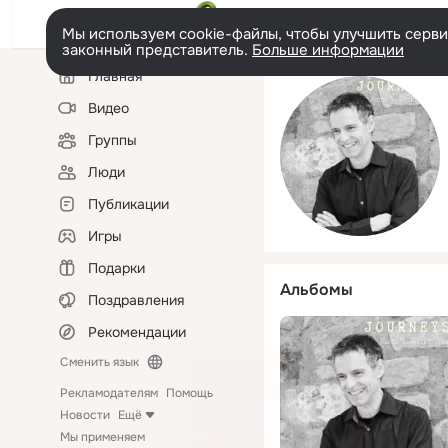
Мы используем cookie-файлы, чтобы улучшить сервис
законный представитель.
Больше информации
Левая
Главная
колонка
Видео
Группы
Люди
Публикации
Игры
Подарки
Альбомы
Поздравления
Рекомендации
Сменить язык
Рекламодателям
Помощь
Новости
Ещё
Мы применяем