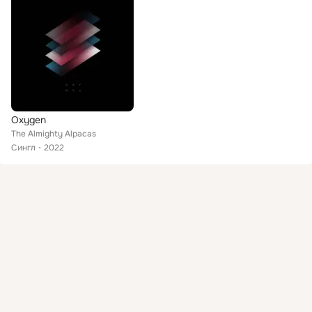
Oxygen
The Almighty Alpacas
Сингл
2022