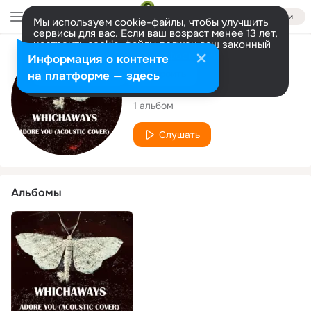
Войти
Мы используем cookie-файлы, чтобы улучшить
сервисы для вас. Если ваш возраст менее 13 лет,
настроить cookie-файлы должен ваш законный
представитель.
Больше информации
Исполнитель
Информация о контенте
Разрешить все
Настроить
на платформе — здесь
WHICHAWAYS
1 альбом
Слушать
Альбомы