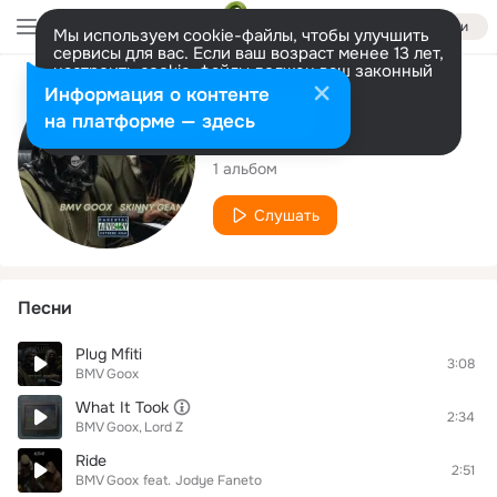
Войти
Мы используем cookie-файлы, чтобы улучшить
сервисы для вас. Если ваш возраст менее 13 лет,
настроить cookie-файлы должен ваш законный
представитель.
Больше информации
Исполнитель
Информация о контенте
Разрешить все
Настроить
на платформе — здесь
BMV Goox
1 альбом
Слушать
Песни
Plug Mfiti
3:08
BMV Goox
What It Took
2:34
BMV Goox
Lord Z
Ride
2:51
BMV Goox
feat.
Jodye Faneto