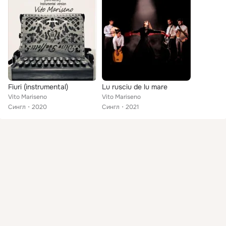
Fiuri (instrumental)
Lu rusciu de lu mare
Vito Mariseno
Vito Mariseno
Сингл
2020
Сингл
2021