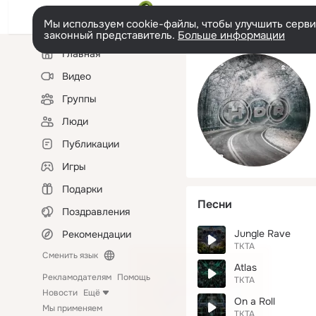
Мы используем cookie-файлы, чтобы улучшить сервис
законный представитель.
Больше информации
Левая
Главная
колонка
Видео
Группы
Люди
Публикации
Игры
Подарки
Песни
Поздравления
Jungle Rave
Рекомендации
TKTA
Сменить язык
Atlas
Рекламодателям
Помощь
TKTA
Новости
Ещё
On a Roll
Мы применяем
TKTA