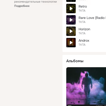
рекомендательные технологии
Подробнее
Retro
TKTA
Rare Love (Radio 
TKTA
Horizon
TKTA
Androx
TKTA
Альбомы