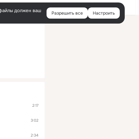
Помощь
Войти
й
e-файлы должен ваш
Разрешить все
Настроить
Правая
колонка
2:17
3:02
2:34