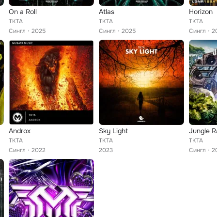
On a Roll
Atlas
Horizon
TKTA
TKTA
TKTA
Сингл
2025
Сингл
2025
Сингл
2
Androx
Sky Light
Jungle 
TKTA
TKTA
TKTA
Сингл
2022
2023
Сингл
2