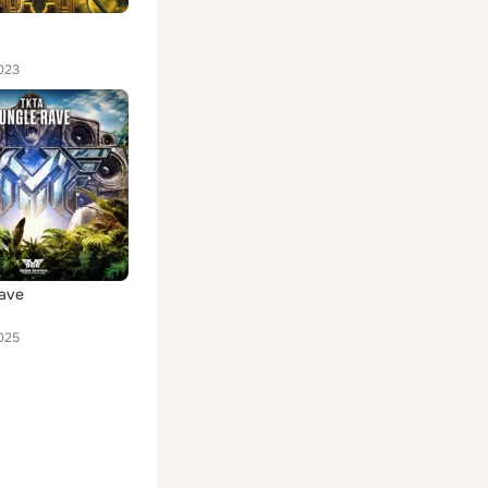
023
Rave
025