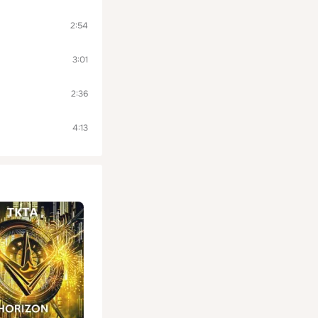
2:54
3:01
2:36
4:13