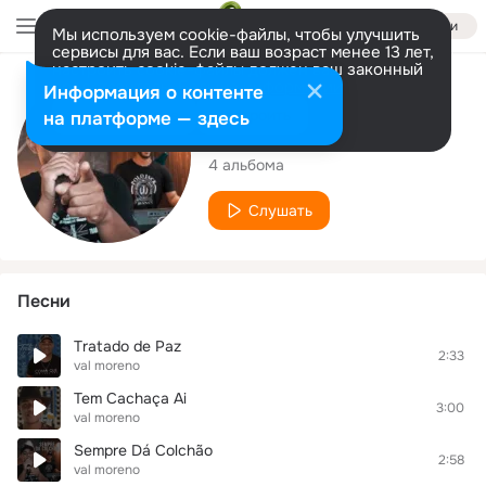
Войти
Мы используем cookie-файлы, чтобы улучшить
сервисы для вас. Если ваш возраст менее 13 лет,
настроить cookie-файлы должен ваш законный
представитель.
Больше информации
Исполнитель
Информация о контенте
Разрешить все
Настроить
на платформе — здесь
val moreno
4 альбома
Слушать
Песни
Tratado de Paz
2:33
val moreno
Tem Cachaça Ai
3:00
val moreno
Sempre Dá Colchão
2:58
val moreno