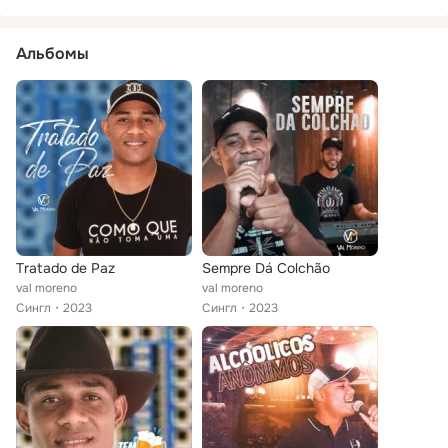
Альбомы
Tratado de Paz
Sempre Dá Colchão
val moreno
val moreno
Сингл
2023
Сингл
2023