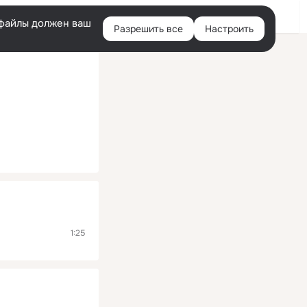
Помощь
Войти
й
e-файлы должен ваш
Разрешить все
Настроить
Правая
колонка
1:25