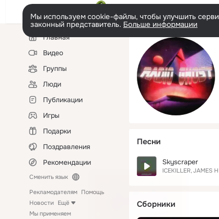
Мы используем cookie-файлы, чтобы улучшить сервис
законный представитель.
Больше информации
Левая
Главная
колонка
Видео
Группы
Люди
Публикации
Игры
Подарки
Песни
Поздравления
Skyscraper
Рекомендации
ICEKILLER
JAMES 
Сменить язык
Рекламодателям
Помощь
Новости
Ещё
Сборники
Мы применяем