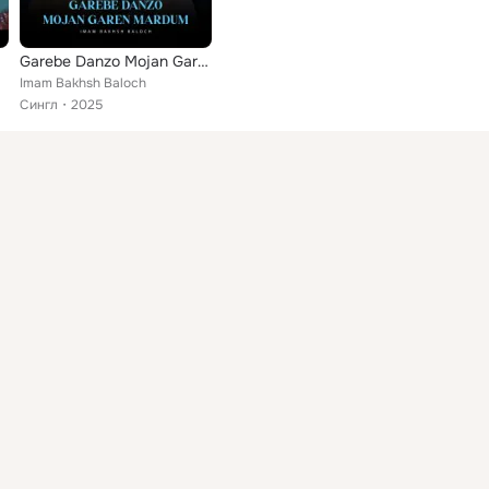
Garebe Danzo Mojan Garen Mardum
Imam Bakhsh Baloch
Сингл
2025