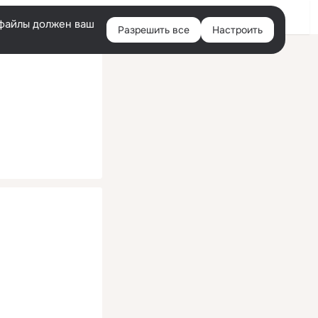
Помощь
Войти
й
e-файлы должен ваш
Разрешить все
Настроить
Правая
колонка