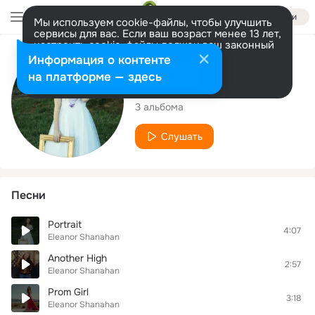
Войти
Мы используем cookie-файлы, чтобы улучшить
сервисы для вас. Если ваш возраст менее 13 лет,
настроить cookie-файлы должен ваш законный
представитель.
Больше информации
Исполнитель
Информация о контенте
Разрешить все
Настроить
на платформе — здесь
Eleanor Shanahan
3 альбома
Слушать
Песни
Portrait
4:07
Eleanor Shanahan
Another High
2:57
Eleanor Shanahan
Prom Girl
3:18
Eleanor Shanahan