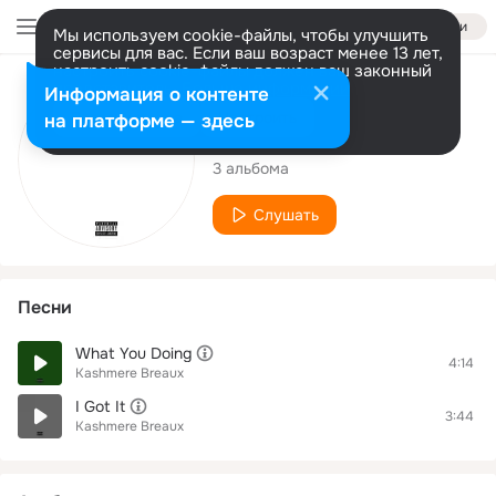
Войти
Мы используем cookie-файлы, чтобы улучшить
сервисы для вас. Если ваш возраст менее 13 лет,
настроить cookie-файлы должен ваш законный
представитель.
Больше информации
Исполнитель
Информация о контенте
Разрешить все
Настроить
на платформе — здесь
Kashmere Breaux
3 альбома
Слушать
Песни
What You Doing
4:14
Kashmere Breaux
I Got It
3:44
Kashmere Breaux