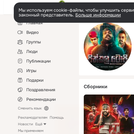
Мы используем cookie-файлы, чтобы улучшить сервис
законный представитель.
Больше информации
Левая
Главная
колонка
Видео
Группы
Люди
Публикации
Игры
Подарки
Сборники
Поздравления
Рекомендации
Сменить язык
Рекламодателям
Помощь
Новости
Ещё
Мы применяем