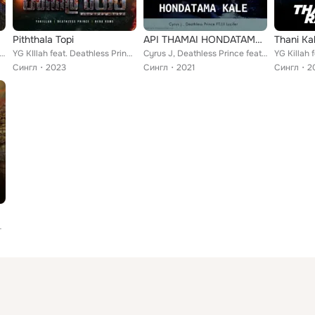
Piththala Topi
API THAMAI HONDATAMA KALE
Thani Ka
ah feat. Beba Rome, Deathless Prince, Dope Skaize
YG KIllah feat. Deathless Prince, Beba Rome
Cyrus J, Deathless Prince feat. Lil Lucifer
Сингл
2023
Сингл
2021
Сингл
2
e, DBK, Snowtran, Prabath G.