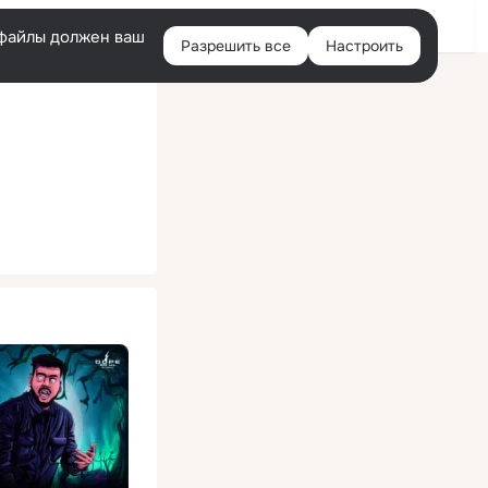
Помощь
Войти
й
e-файлы должен ваш
Разрешить все
Настроить
Правая
колонка