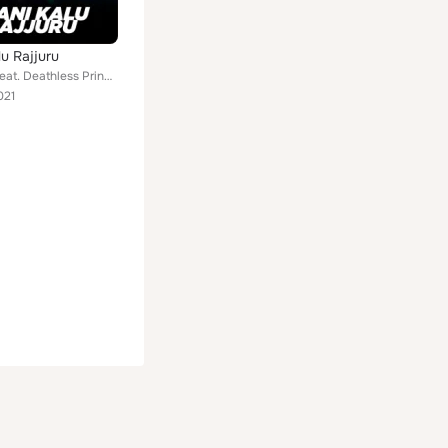
lu Rajjuru
YG Killah feat. Deathless Prince, Killah Pain, VIP Lee, Matt Jay, Junali Shaini, Thila Rome, Shoky Boy, Amila M Wickramasingha, ...
021