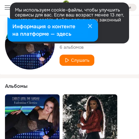
Войти
Мы используем cookie-файлы, чтобы улучшить
сервисы для вас. Если ваш возраст менее 13 лет,
настроить cookie-файлы должен ваш законный
представитель.
Больше информации
Исполнитель
Информация о контенте
Разрешить все
Настроить
на платформе — здесь
Valentina Cherico
6 альбомов
Слушать
Альбомы